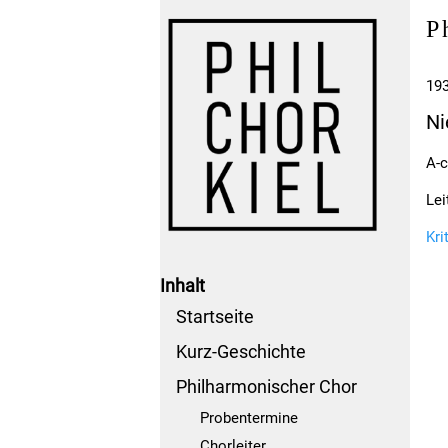
P
19
Ni
A-c
Lei
Kri
Inhalt
Startseite
Kurz-Geschichte
Philharmonischer Chor
Probentermine
Chorleiter