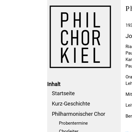
P
193
Jo
Ria
Pau
Kar
Pa
Ora
Leh
Inhalt
Startseite
Mit
Kurz-Geschichte
Lei
Philharmonischer Chor
Be
Probentermine
Chorleiter