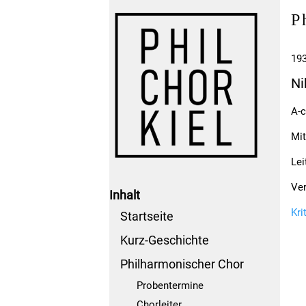
P
193
Ni
A-c
Mit
Lei
Ver
Inhalt
Kri
Startseite
Kurz-Geschichte
Philharmonischer Chor
Probentermine
Chorleiter