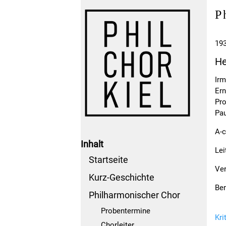
P
193
He
Irm
Ern
Pro
Pau
A-c
Inhalt
Lei
Startseite
Ver
Kurz-Geschichte
Be
Philharmonischer Chor
Probentermine
Kri
Chorleiter