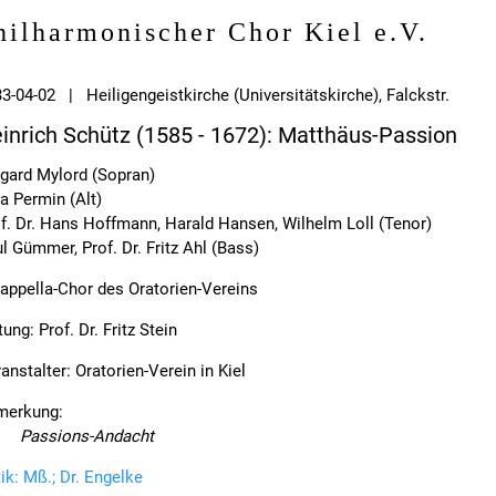
hilharmonischer Chor Kiel e.V.
3-04-02 | Heiligengeistkirche (Universitätskirche), Falckstr.
inrich Schütz (1585 - 1672): Matthäus-Passion
gard Mylord (Sopran)
a Permin (Alt)
f. Dr. Hans Hoffmann, Harald Hansen, Wilhelm Loll (Tenor)
l Gümmer, Prof. Dr. Fritz Ahl (Bass)
appella-Chor des Oratorien-Vereins
tung: Prof. Dr. Fritz Stein
anstalter: Oratorien-Verein in Kiel
merkung:
Passions-Andacht
tik: Mß.; Dr. Engelke