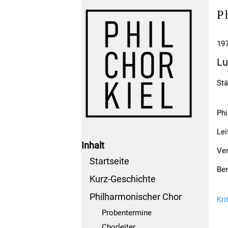
P
19
Lu
Stä
Phi
Lei
Inhalt
Ver
Startseite
Be
Kurz-Geschichte
Philharmonischer Chor
Kri
Probentermine
Chorleiter