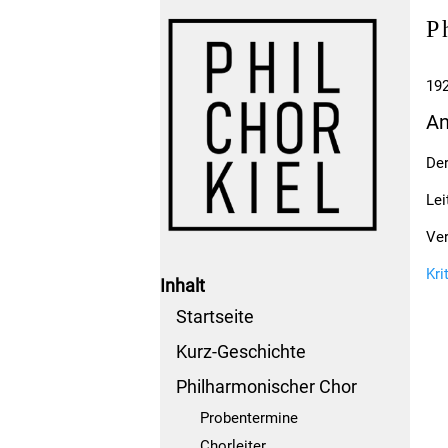
P
192
An
Der
Lei
Ver
Kri
Inhalt
Startseite
Kurz-Geschichte
Philharmonischer Chor
Probentermine
Chorleiter