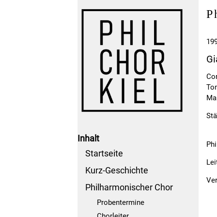
P
199
Gi
Cor
Tom
Mar
Stä
Inhalt
Phi
Startseite
Lei
Kurz-Geschichte
Ver
Philharmonischer Chor
Probentermine
Chorleiter