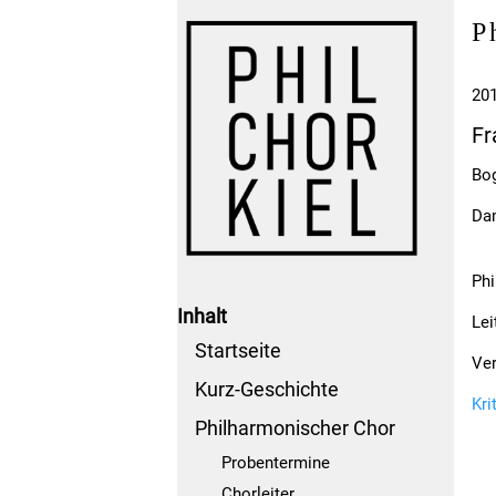
P
20
Fr
Bog
Da
Phi
Inhalt
Lei
Startseite
Ver
Kurz-Geschichte
Kri
Philharmonischer Chor
Probentermine
Chorleiter