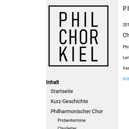
P
201
Ch
Phi
Lei
Ver
Kri
Inhalt
Startseite
Kurz-Geschichte
Philharmonischer Chor
Probentermine
Chorleiter