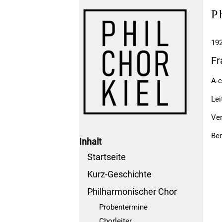
P
192
Fr
A-c
Lei
Ver
Be
Inhalt
Startseite
Kurz-Geschichte
Philharmonischer Chor
Probentermine
Chorleiter