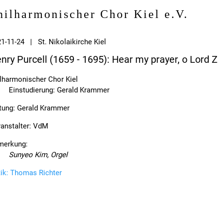
hilharmonischer Chor Kiel e.V.
1-11-24 | St. Nikolaikirche Kiel
nry Purcell (1659 - 1695): Hear my prayer, o Lord Z
lharmonischer Chor Kiel
Einstudierung: Gerald Krammer
tung: Gerald Krammer
anstalter: VdM
merkung:
Sunyeo Kim, Orgel
tik: Thomas Richter