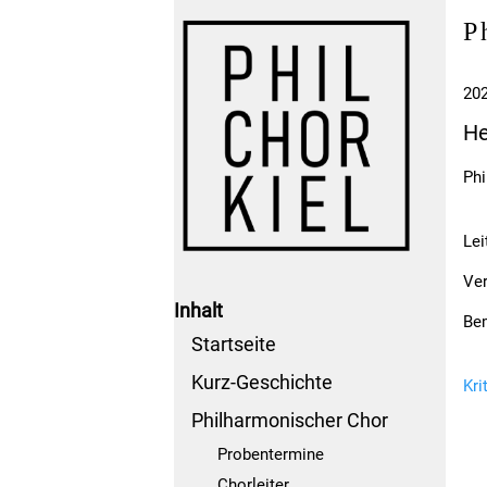
P
202
He
Phi
Lei
Ver
Inhalt
Be
Startseite
Kurz-Geschichte
Kri
Philharmonischer Chor
Probentermine
Chorleiter