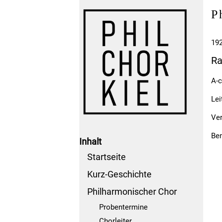
P
19
Ra
A-c
Lei
Ver
Be
Inhalt
Startseite
Kurz-Geschichte
Philharmonischer Chor
Probentermine
Chorleiter