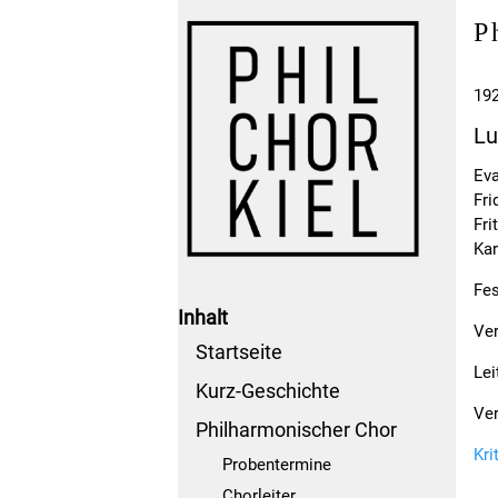
P
19
Lu
Eva
Fri
Fri
Kar
Fes
Inhalt
Ver
Startseite
Lei
Kurz-Geschichte
Ver
Philharmonischer Chor
Kri
Probentermine
Chorleiter