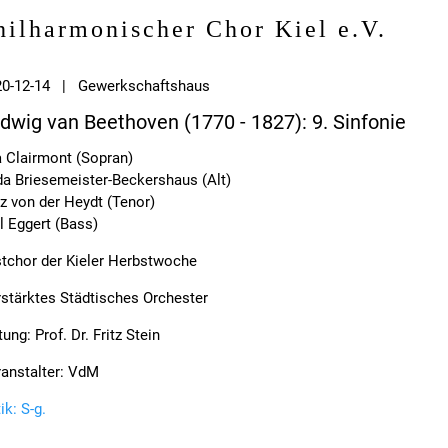
hilharmonischer Chor Kiel e.V.
20-12-14 | Gewerkschaftshaus
dwig van Beethoven (1770 - 1827): 9. Sinfonie
 Clairmont (Sopran)
da Briesemeister-Beckershaus (Alt)
tz von der Heydt (Tenor)
l Eggert (Bass)
tchor der Kieler Herbstwoche
stärktes Städtisches Orchester
tung: Prof. Dr. Fritz Stein
anstalter: VdM
tik: S-g.