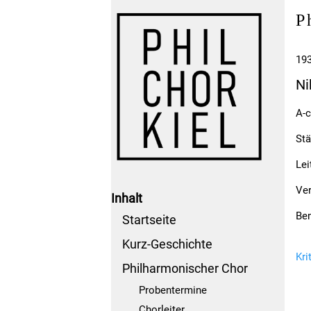
P
193
Ni
A-c
Stä
Lei
Ver
Inhalt
Be
Startseite
Kurz-Geschichte
Kri
Philharmonischer Chor
Probentermine
Chorleiter