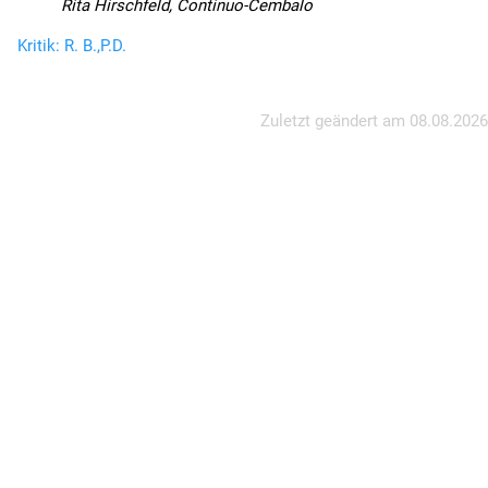
Rita Hirschfeld, Continuo-Cembalo
Kritik: R. B.,P.D.
Zuletzt geändert am
08.08.2026