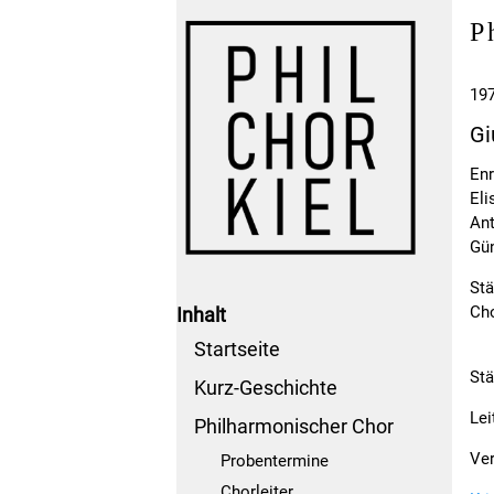
P
197
Gi
Enr
Eli
Ant
Gün
Stä
Cho
Inhalt
Startseite
Stä
Kurz-Geschichte
Lei
Philharmonischer Chor
Ver
Probentermine
Chorleiter