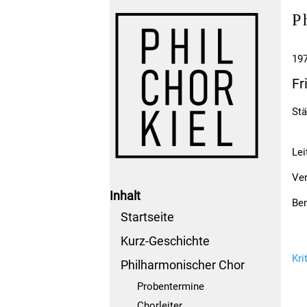
P
197
Fr
Stä
Lei
Ver
Inhalt
Be
Startseite
Kurz-Geschichte
Kri
Philharmonischer Chor
Probentermine
Chorleiter