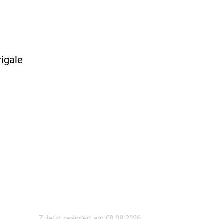
igale
Zuletzt geändert am
08.08.2026