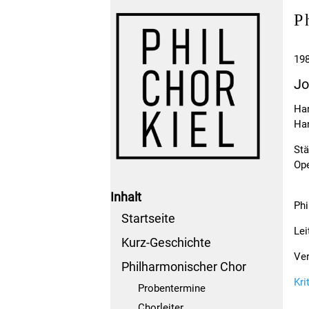
P
198
Jo
Ha
Ha
Stä
Op
Inhalt
Phi
Startseite
Lei
Kurz-Geschichte
Ver
Philharmonischer Chor
Kri
Probentermine
Chorleiter