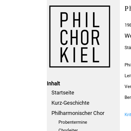
P
198
Wo
Stä
Phi
Lei
Inhalt
Ver
Startseite
Be
Kurz-Geschichte
Philharmonischer Chor
Kri
Probentermine
Chorleiter