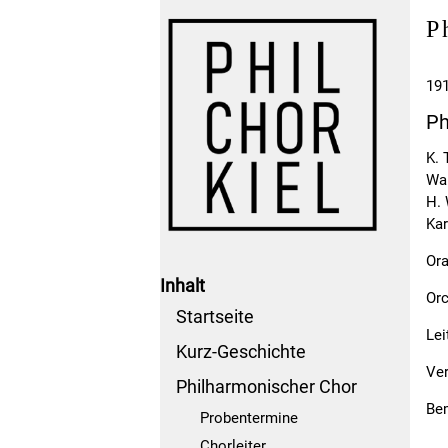
P
19
Ph
K. 
Wan
H.
Kar
Ora
Inhalt
Or
Startseite
Lei
Kurz-Geschichte
Ver
Philharmonischer Chor
Be
Probentermine
Chorleiter