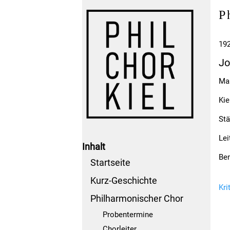
P
192
Jo
Mar
Kie
Stä
Lei
Inhalt
Be
Startseite
Kurz-Geschichte
Kri
Philharmonischer Chor
Probentermine
Chorleiter