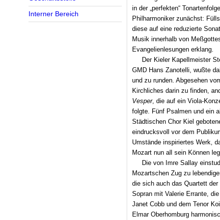
in der „perfekten“ Tonartenfolg
Interner Bereich
Philharmoniker zunächst: Fülls
diese auf eine reduzierte Son
Musik innerhalb von Meßgottes
Evangelienlesungen erklang.
Der Kieler Kapellmeister Ste
GMD Hans Zanotelli, wußte dab
und zu runden. Abgesehen vom
Kirchliches darin zu finden, and
Vesper
, die auf ein Viola-Kon
folgte. Fünf Psalmen und ein 
Städtischen Chor Kiel gebote
eindrucksvoll vor dem Publikum
Umstände inspiriertes Werk, da
Mozart nun all sein Können le
Die von Imre Sallay einstu
Mozartschen Zug zu lebendigem
die sich auch das Quartett de
Sopran mit Valerie Errante, di
Janet Cobb und dem Tenor Koi
Elmar Oberhomburg harmonisch 