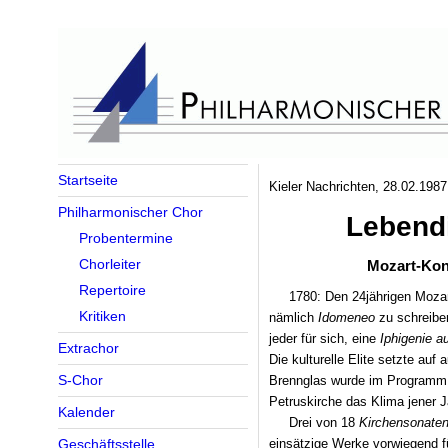
Startseite
Kieler Nachrichten, 28.02.1987
Philharmonischer Chor
Lebend
Probentermine
Chorleiter
Mozart-Konz
Repertoire
1780: Den 24jährigen Mozar
Kritiken
nämlich
Idomeneo
zu schreiben
jeder für sich, eine
Iphigenie au
Extrachor
Die kulturelle Elite setzte au
S-Chor
Brennglas wurde im Programm 
Petruskirche das Klima jener J
Kalender
Drei von 18
Kirchensonate
einsätzige Werke vorwiegend f
Geschäftsstelle