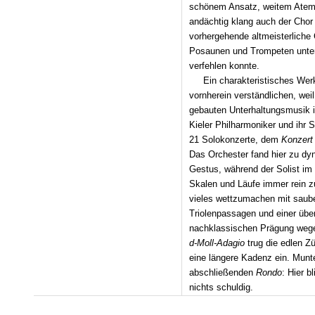
schönem Ansatz, weitem Atem u
andächtig klang auch der Chor
vorhergehende altmeister­lich
Posaunen und Trompe­ten unter
verfehlen konnte.
Ein charakteristisches Wer
vornherein verständlichen, wei
gebauten Unterhaltungsmusik in 
Kieler Philharmoniker und ihr
21 Solokonzerte, dem
Konzert 
Das Orchester fand hier zu dyn
Gestus, während der Solist im
Skalen und Läufe immer rein z
vieles wettzumachen mit saube
Triolenpassagen und einer über
nachklassischen Prägung wege
d-Moll-Adagio
trug die edlen Zü
eine längere Kadenz ein. Munt
abschließenden
Rondo
: Hier b
nichts schuldig.