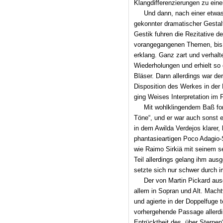
Klangdifferenzierungen zu eine
Und dann, nach einer etwa
gekonnter dramatischer Gestalt
Gestik fuhren die Rezitative de
vorangegangenen Themen, bis
erklang. Ganz zart und verhalte
Wiederholungen und erhielt so 
Bläser. Dann allerdings war de
Disposition des Werkes in der 
ging Weises Interpretation im 
Mit wohlklingendem Baß for
Töne“, und er war auch sonst ei
in dem Awilda Verdejos klarer, 
phantasieartigen Poco Adagio-
wie Raimo Sirkiä mit seinem se
Teil allerdings gelang ihm aus
setzte sich nur schwer durch i
Der von Martin Pickard aus
allem in Sopran und Alt. Macht
und agierte in der Doppelfuge t
vorhergehende Passage allerdi
Entrücktheit des „über Sternen