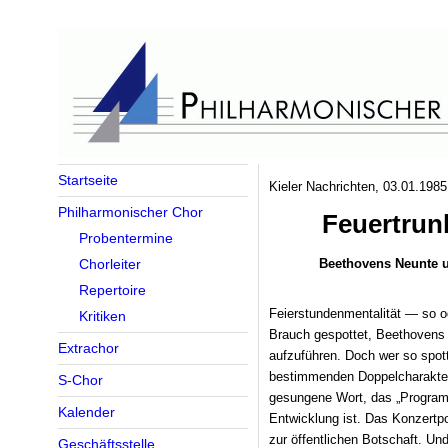
Startseite
Kieler Nachrichten, 03.01.1985
Philharmonischer Chor
Feuertrun
Probentermine
Beethovens Neunte u
Chorleiter
Repertoire
Feierstundenmentalität — so o
Kritiken
Brauch gespottet, Beethovens 
Extrachor
aufzuführen. Doch wer so spot
bestimmenden Doppelcharakter
S-Chor
gesungene Wort, das „Programm
Kalender
Entwicklung ist. Das Konzertpo
zur öffentlichen Botschaft. Un
Geschäftsstelle