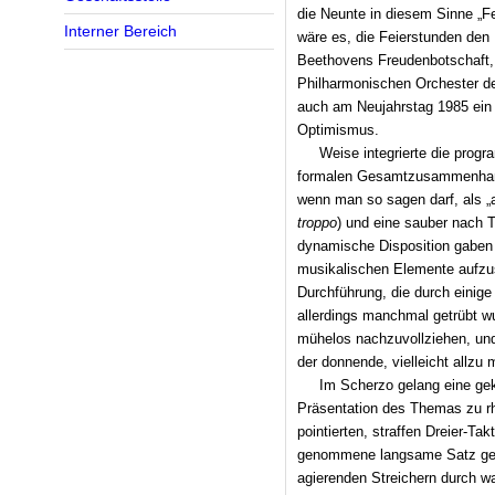
die Neunte in diesem Sinne „F
Interner Bereich
wäre es, die Feierstunden den
Beethovens Freudenbot­schaft
Philharmonischen Orchester de
auch am Neujahrstag 1985 ein 
Optimismus.
Weise integrierte die prog
formalen Gesamtzusammenhang
wenn man so sagen darf, als 
troppo
) und eine sauber nach 
dynamische Disposition gaben 
musikalischen Elemente aufzusp
Durchführung, die durch einige 
allerdings manchmal getrübt wu
mühelos nachzuvollziehen, un
der donnende, vielleicht allzu
Im Scherzo gelang eine gek
Präsentation des Themas zu r
pointierten, straffen Dreier-T
genommene langsame Satz geri
agierenden Streichern durch w