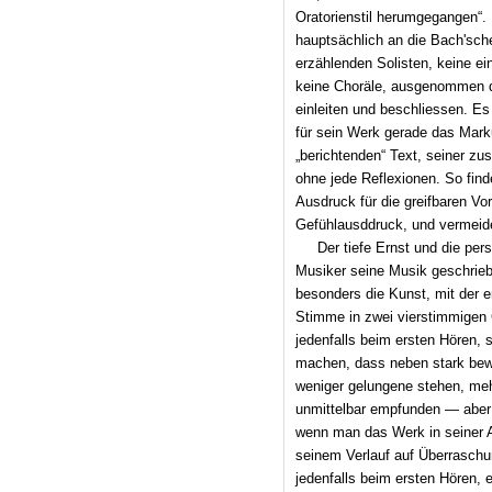
Oratorien­stil herumgegangen
hauptsächlich an die Bach'sch
erzählenden Solisten, keine ei
keine Choräle, ausgenommen d
einleiten und beschliessen. Es
für sein Werk gerade das Mark
„berichtenden“ Text, seiner z
ohne jede Reflexionen. So fin
Ausdruck für die greifbaren Vor
Gefühlausddruck, und vermeidet
Der tiefe Ernst und die pers
Musiker seine Musik geschrie
besonders die Kunst, mit der e
Stimme in zwei vierstimmigen
jedenfalls beim ersten Hören, 
machen, dass neben stark bewe
weniger gelungene stehen, meh
unmittelbar empfunden — aber 
wenn man das Werk in seiner A
seinem Verlauf auf Überraschung
jedenfalls beim ersten Hören,