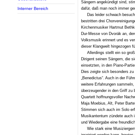
Sängern angekündigt sind, stim
dafür, daß man noch immer ge
Interner Bereich
Das leider schwach besucht
bestritten drei Chorvereinigu
Kirchenmusiker Hartmut Bethke
Dur-Messe von Dvorák an, der
Volksmusik erinnert und es ver
dieser Klangwelt hingezogen fü
Allerdings stellt ein so gr
Dirigent seinen Sängern, die s
einsetzten, in den Piano-Parti
Dies zeigte sich besonders zu 
„Benedictus“. Auch in der Füh
weitere Erfahrungen sammeln,
überzeugender in den Griff zu 
Quartett hoffnungsvoller Nach
Maja Moebius, Alt, Peter Barte
Stimmen sich auch im Solo erf
Musikantentum zündete auch i
und Wiedergabe eine freundli
Wie stark eine Musiziergeme
inspiriert werden kann, bewies