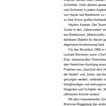
Schneider. Unter diesem gewa
und Orchester in jedem Augen
von Haydn und Beethoven zu n
zu ihrer Kürze großen Aufwands
Haydns Kantate „Der Sturm“,
Szene in den „Jahreszeiten“ er
wie Beethovens „Meeresstille 
dankbare Objekte für diesen g
allgemeine Anerkennung fand.
Für das Musikfest 1965 in 
Leonard Bernstein seine „Chic
Elan, fantasievollen Streicher
dem feierlichen Ausklang eine
Psalmen wie „Jauchzet dem Her
die Heiden“ und „Siehe, wie fein
gesungen werden, verbinden si
klangfreudigen und wirkungsvo
Dirigenten und Schöpfer der „W
raffinierten Könner erweist.
Mit dem imponierenden Sy
Brückner-Rüggeberg das eindru